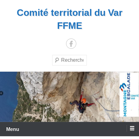
Aller
Comité territorial du Var
au
contenu
FFME
Recherche
Menu