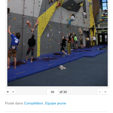
«
‹
›
»
of
30
Posté dans
Compétition
,
Equipe jeune