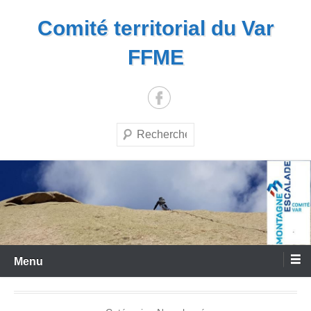
Aller
Comité territorial du Var
au
contenu
FFME
Recherche
Menu