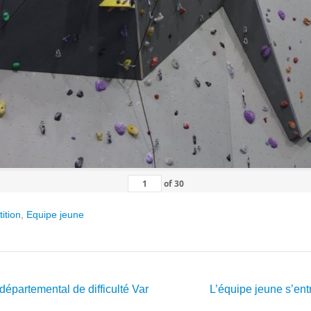
of
30
ition
,
Equipe jeune
partemental de difficulté Var
L’équipe jeune s’en