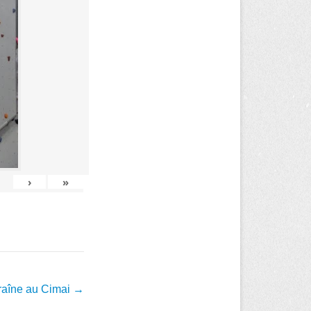
›
»
traîne au Cimai
→