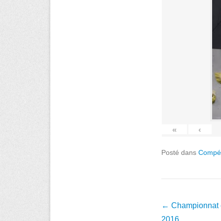
«
‹
Posté dans
Compét
Navigation
←
Championnat dé
dans
2016