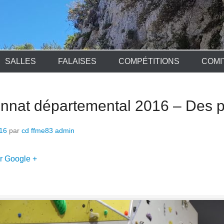
SALLES
FALAISES
COMPÉTITIONS
COMI
nat départemental 2016 – Des 
16
par
cd ffme83 admin
r Google +