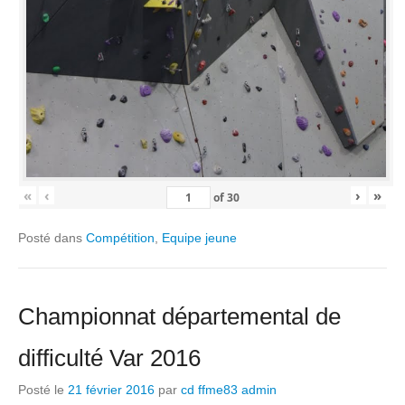
«
‹
›
»
of
30
Posté dans
Compétition
,
Equipe jeune
Championnat départemental de
difficulté Var 2016
Posté le
21 février 2016
par
cd ffme83 admin