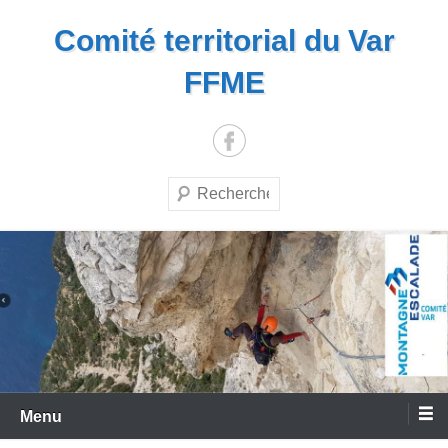
Aller
Comité territorial du Var
au
contenu
FFME
Recherche
Menu