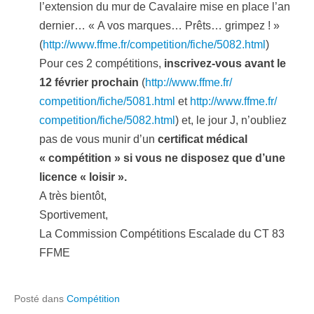
l’extension du mur de Cavalaire mise en place l’an
dernier… « A vos marques… Prêts… grimpez ! »
(
http://www.ffme.fr/
competition/fiche/5082.html
)
Pour ces 2 compétitions,
inscrivez-vous avant le
12 février prochain
(
http://www.ffme.fr/
competition/fiche/5081.html
et
http://www.ffme.fr/
competition/fiche/5082.html
) et, le jour J, n’oubliez
pas de vous munir d’un
certificat médical
« compétition »
si vous ne disposez que d’une
licence « loisir ».
A très bientôt,
Sportivement,
La Commission Compétitions Escalade du CT 83
FFME
Posté dans
Compétition