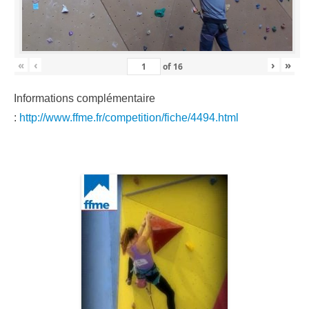
«
‹
›
»
of
16
Informations complémentaire
:
http://www.ffme.fr/competition/fiche/4494.html